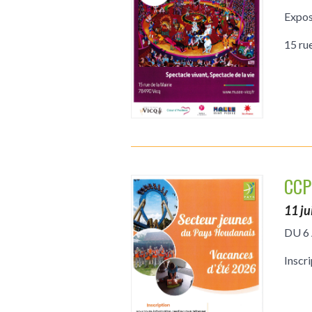
Exposi
15 ru
CCP
11 j
DU 6
Inscri