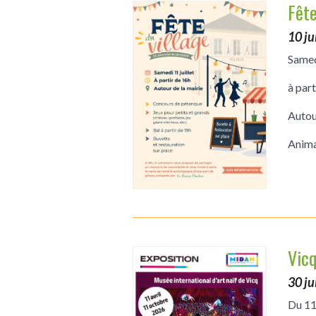
Fête
10 ju
Samedi
à part
Autou
Anima
Vicq
30 j
Du 11