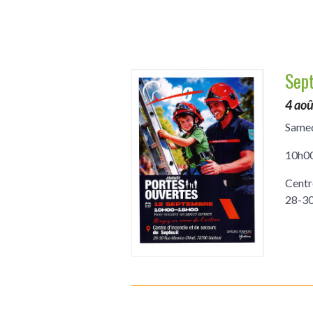
Sept
4 ao
Samed
10h00
Centr
28-30