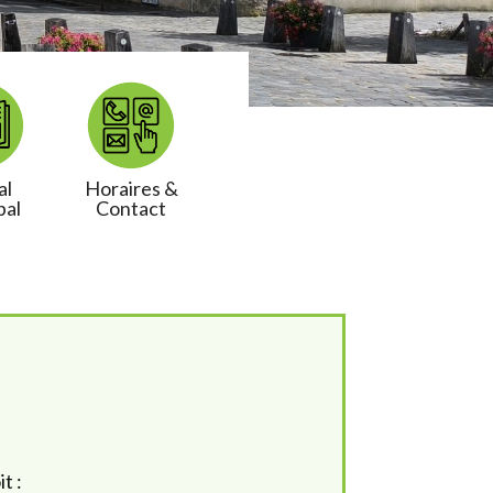
al
Horaires &
pal
Contact
t :