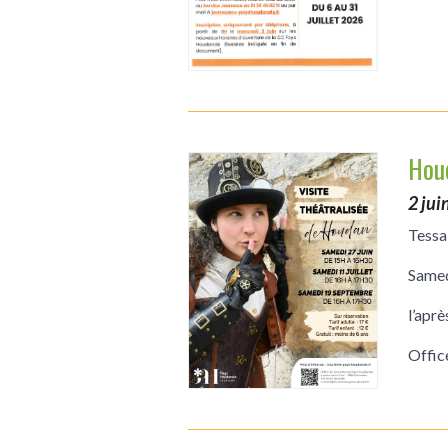
Houd
2 jui
Tessa
Samed
l’apr
Offic