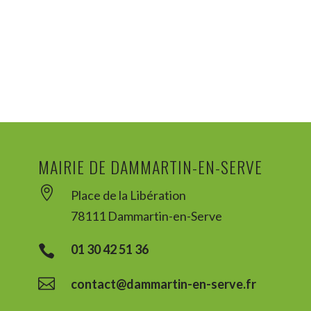
MAIRIE DE DAMMARTIN-EN-SERVE

Place de la Libération
78111 Dammartin-en-Serve
01 30 42 51 36


contact@dammartin-en-serve.fr